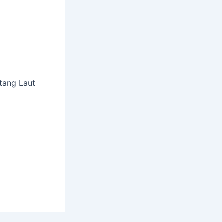
ntang Laut
i