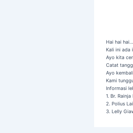
Hai hai hai
Kali ini ad
Ayo kita ce
Catat tangg
Ayo kembali
Kami tungg
Informasi l
1. Br. Rainj
2. Polius L
3. Lelly Gi