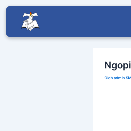
Lewati
ke
konten
Ngopi
Oleh
admin S