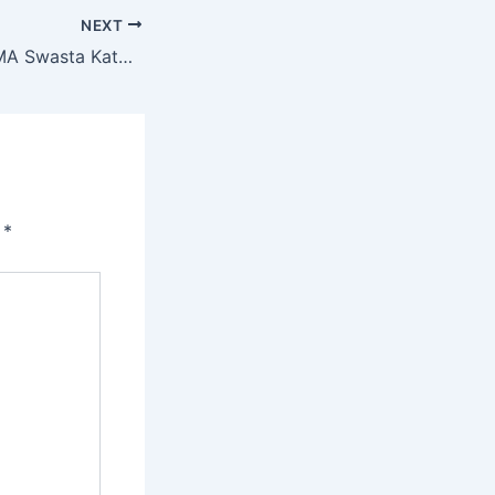
NEXT
Seorang Siswa SMA Swasta Katolik Bintang Laut Berkompetisi di Tingkat Nasional
i
*