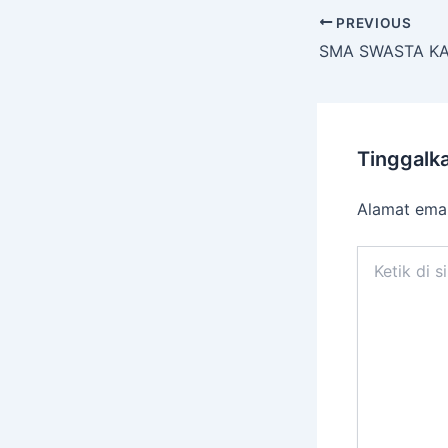
PREVIOUS
Tinggalk
Alamat emai
Ketik
di
sini..