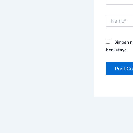
Name*
Simpan n
berikutnya.